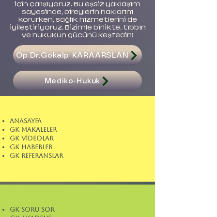
için çalışıyoruz. Bu eşsiz yaklaşım
sayesinde, bireylerin haklarını
korurken, sağlık hizmetlerini de
iyileştiriyoruz. Bizimle birlikte, tıbbın
ve hukukun gücünü keşfedin!
Op.Dr.Gökalp KARAARSLAN
Mediko-Hukuk
ANASAYFA
GK MAKALELER
GK VİDEOLAR
GK HABERLER
GK REFERANSLAR
GK SORU SOR