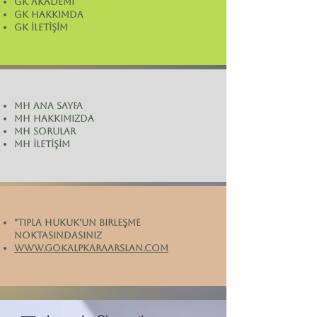
GK AKADEMİ
GK HAKKIMDA
GK İLETİŞİM
MH ANA SAYFA
MH HAKKIMIZDA
MH SORULAR
MH İLETİŞİM
"tıpla hukuk'un birleşme
noktasındasınız
www.gokalpkaraarslan.com