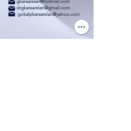
gkaraarslan@hotmail.com
drgkaraarslan@gmail.com
gokalpkaraarslan@yahoo.com
www.gokalpkaraarsla
n.com