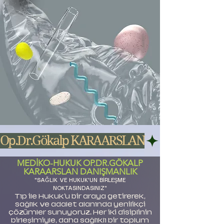
Op.Dr.Gökalp KARAARSLAN
MEDİKO-HUKUK OP.DR.GÖKALP
KARAARSLAN DANIŞMANLIK
"SAĞLIK VE HUKUK'UN BİRLEŞME
NOKTASINDASINIZ"
Tıp ile Hukuk'u bir araya getirerek,
sağlık ve adalet alanında yenilikçi
çözümler sunuyoruz. Her iki disiplinin
birleşimiyle, daha sağlıklı bir toplum