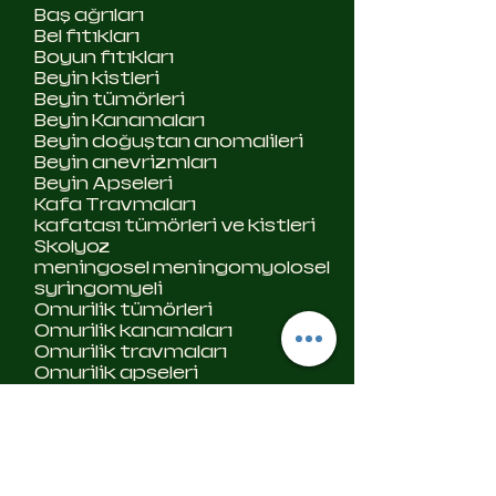
Baş ağrıları
Bel fıtıkları
Boyun fıtıkları
Beyin kistleri
Beyin tümörleri
Beyin Kanamaları
Beyin doğuştan anomalileri
Beyin anevrizmları
Beyin Apseleri
Kafa Travmaları
kafatası tümörleri ve kistleri
Skolyoz
meningosel meningomyolosel
syringomyeli
Omurilik tümörleri
Omurilik kanamaları
Omurilik travmaları
Omurilik apseleri
Operasyon sonucu gelişen
komplikasyonlar
Sinir sıkışklıkları
​Sağlıklı günler dileklerimle.