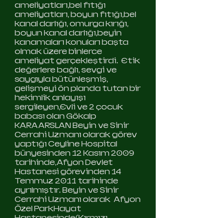
ameliyatları,bel fıtığı
ameliyatları, boyun fıtığı,bel
kanal darlığı, omurga kırığı,
boyun kanal darlığı,beyin
kanamaları konuları başta
olmak üzere binlerce
ameliyat gerçekleştirdi. Etik
değerlere bağlı, sevgi ve
saygıyla bütünleşmiş,
gelişmeyi ön planda tutan bir
hekimlik anlayışı
sergileyen,Evli ve 2 çocuk
babası olan Gökalp
KARAARSLAN Beyin ve Sinir
Cerrahi Uzmanı olarak görev
yaptığı Ceyline Hospital
bünyesinden 12 Kasım 2009
tarihinde,Afyon Devlet
Hastanesi görevinden 14
Temmuz 2011 tarihinde
ayrılmıştır. Beyin ve Sinir
Cerrahi Uzmanı olarak Afyon
Özel ParkHayat
Hastanesinde(Kırmızı