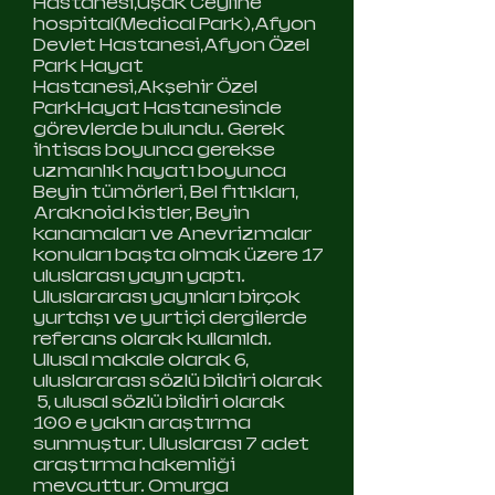
Hastanesi,Uşak Ceyline
hospital(Medical Park),Afyon
Devlet Hastanesi,Afyon Özel
Park Hayat
Hastanesi,Akşehir Özel
ParkHayat Hastanesinde
görevlerde bulundu. Gerek
ihtisas boyunca gerekse
uzmanlık hayatı boyunca
Beyin tümörleri, Bel fıtıkları,
Araknoid kistler, Beyin
kanamaları ve Anevrizmalar
konuları başta olmak üzere 17
uluslarası yayın yaptı.
Uluslararası yayınları birçok
yurtdışı ve yurtiçi dergilerde
referans olarak kullanıldı.
Ulusal makale olarak 6,
uluslararası sözlü bildiri olarak
5, ulusal sözlü bildiri olarak
100 e yakın araştırma
sunmuştur. Uluslarası 7 adet
araştırma hakemliği
mevcuttur. Omurga