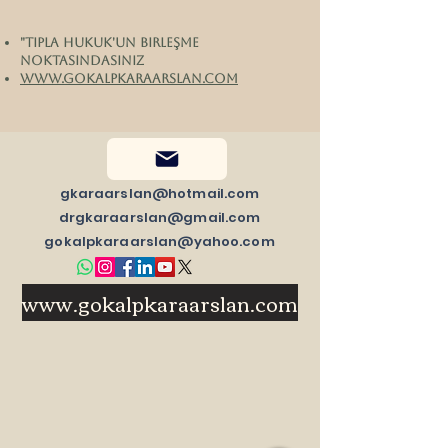
"tıpla hukuk'un birleşme
noktasındasınız
www.gokalpkaraarslan.com
gkaraarslan@hotmail.com
drgkaraarslan@gmail.com
gokalpkaraarslan@yahoo.com
www.gokalpkaraarslan.com