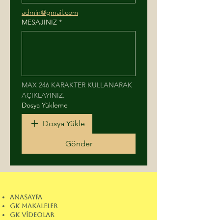
admin@gmail.com
MESAJINIZ
*
MAX 246 KARAKTER KULLANARAK 
AÇIKLAYINIZ.
Dosya Yükleme
Dosya Yükle
Gönder
ANASAYFA
GK MAKALELER
GK VİDEOLAR