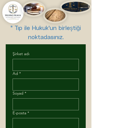
" Tıp ile Hukuk'un birleştiği
noktadasınız.
Şirket adı
Ad
*
Soyad
*
E-posta
*