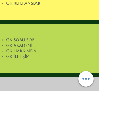
GK REFERANSLAR
GK SORU SOR
GK AKADEMİ
GK HAKKIMDA
GK İLETİŞİM
MH ANA SAYFA
MH HAKKIMIZDA
MH SORULAr
MH İLETİŞİM