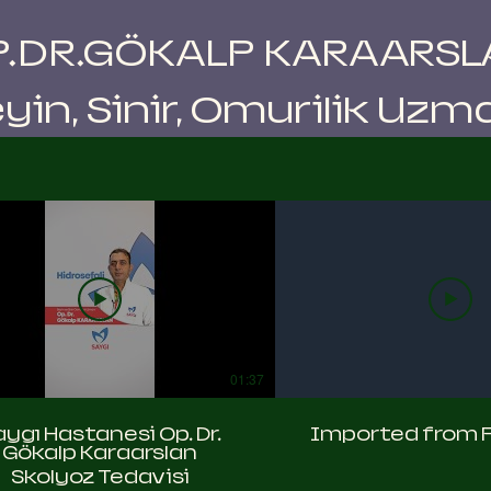
P.DR.GÖKALP KARAARSL
yin, Sinir, Omurilik Uzm
01:37
ygı Hastanesi Op. Dr.
Imported from 
Gökalp Karaarslan
Skolyoz Tedavisi