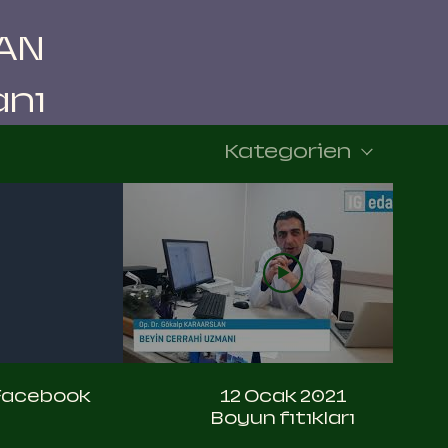
AN
anı
Kategorien
05:33
Facebook
12 Ocak 2021
Boyun fıtıkları