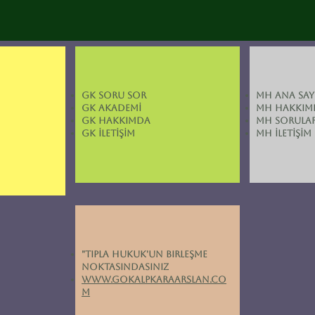
GK SORU SOR
MH ANA SAY
GK AKADEMİ
MH HAKKIM
GK HAKKIMDA
MH SORULA
GK İLETİŞİM
MH İLETİŞİM
"tıpla hukuk'un birleşme
noktasındasınız
www.gokalpkaraarslan.co
m